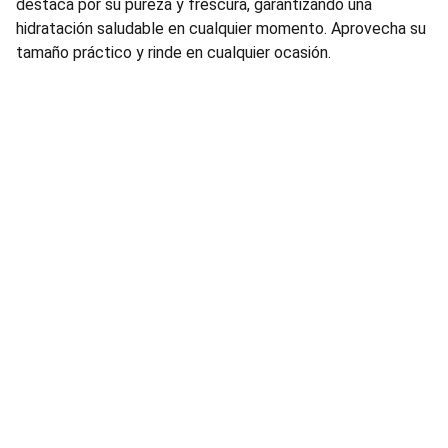
destaca por su pureza y frescura, garantizando una
hidratación saludable en cualquier momento. Aprovecha su
tamaño práctico y rinde en cualquier ocasión.
Bebidas
Distribución de bebidas al por mayor para 
diferentes negocios, tienda de abarrotes, 
licorerías, restaurantes, bares y eventos.
TELEFONO Y CORREO:
sedarandas@gmail.com