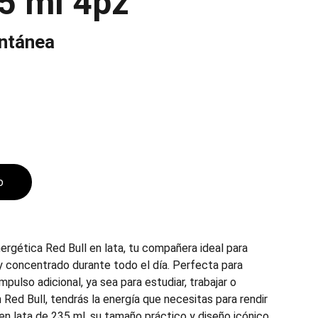
35 ml 4pz
antánea
o
ergética Red Bull en lata, tu compañera ideal para
 concentrado durante todo el día. Perfecta para
mpulso adicional, ya sea para estudiar, trabajar o
 Red Bull, tendrás la energía que necesitas para rendir
en lata de 235 ml, su tamaño práctico y diseño icónico