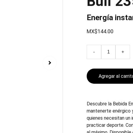
Bull 2
Energía inst
MX$144.00
-
+
Agregar al carrit
Descubre la Bebida En
mantenerte enérgico y
quienes necesitan un i
practicar deporte. Con
al máximo. Disponible 