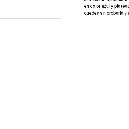
en color azul y platead
quedes sin probarla y s
TELEFONO Y CORREO:
3481328125
sedarandas@gmail.com