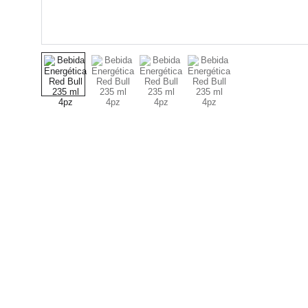
Bebidas
Distribución de bebidas al por mayor para 
diferentes negocios, tienda de abarrotes, 
licorerías, restaurantes, bares y eventos.