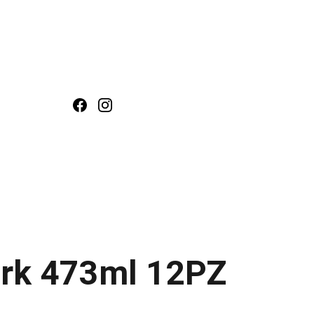
ntacto
COMPRA AQUÍ
ark 473ml 12PZ