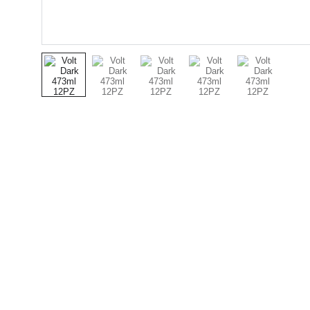
Bebidas
Distribución de bebidas al por mayor para 
diferentes negocios, tienda de abarrotes, 
licorerías, restaurantes, bares y eventos.