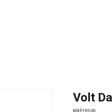
¡DESCUENTOS ESPECIALES EN BEBIDAS AL POR MAYOR!
Inicio
Tienda
Productos
Co
Volt D
MX$195.00