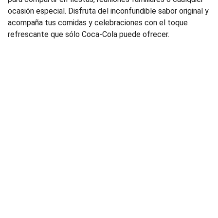
ocasión especial. Disfruta del inconfundible sabor original y
acompaña tus comidas y celebraciones con el toque
refrescante que sólo Coca-Cola puede ofrecer.
Bebidas
Distribución de bebidas al por mayor para 
diferentes negocios, tienda de abarrotes, 
licorerías, restaurantes, bares y eventos.
TELEFONO Y CORREO:
sedarandas@gmail.com