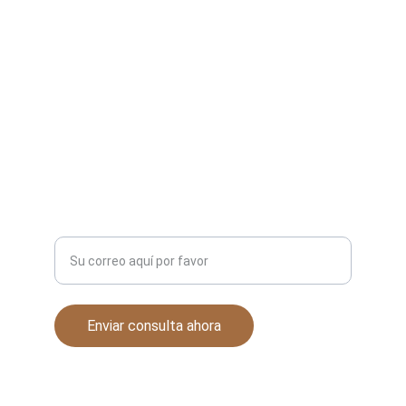
TELEFONO Y CORREO:
sedarandas@gmail.com
3481328125
CONTACTO
Ingrese su correo electrónico
Enviar consulta ahora
© 2025. All rights reserved.