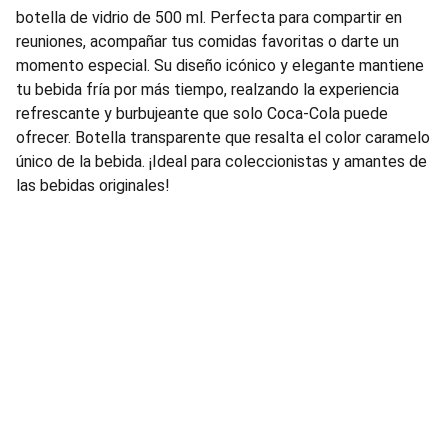
botella de vidrio de 500 ml. Perfecta para compartir en
reuniones, acompañar tus comidas favoritas o darte un
momento especial. Su diseño icónico y elegante mantiene
tu bebida fría por más tiempo, realzando la experiencia
refrescante y burbujeante que solo Coca-Cola puede
ofrecer. Botella transparente que resalta el color caramelo
único de la bebida. ¡Ideal para coleccionistas y amantes de
las bebidas originales!
Bebidas
Distribución de bebidas al por mayor para 
diferentes negocios, tienda de abarrotes, 
licorerías, restaurantes, bares y eventos.