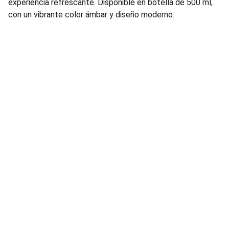
experiencia refrescante. Disponible en botella de 500 ml,
con un vibrante color ámbar y diseño moderno.
Bebidas
Distribución de bebidas al por mayor para 
diferentes negocios, tienda de abarrotes, 
licorerías, restaurantes, bares y eventos.
TELEFONO Y CORREO:
sedarandas@gmail.com
3481328125